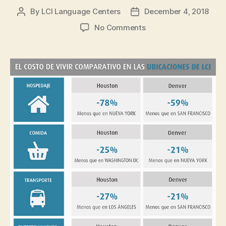
By
LCI Language Centers
December 4, 2018
Post
Post
author
date
on
No Comments
Institutos
de
inglés
en
destinos
económicos
en
EE.UU.