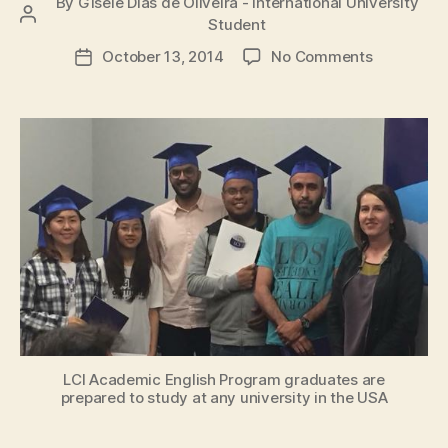
By
Gisele Dias de Oliveira - International University
Post
Student
author
on
October 13, 2014
No Comments
Post
Cinco
date
razões
para
estudar
em
uma
universid
nos
EUA
LCI Academic English Program graduates are
prepared to study at any university in the USA