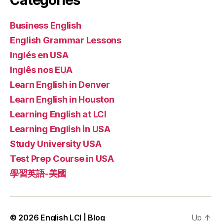
Categories
Business English
English Grammar Lessons
Inglés en USA
Inglês nos EUA
Learn English in Denver
Learn English in Houston
Learning English at LCI
Learning English in USA
Study University USA
Test Prep Course in USA
學習英語-美國
© 2026
English LCI | Blog
Up
↑