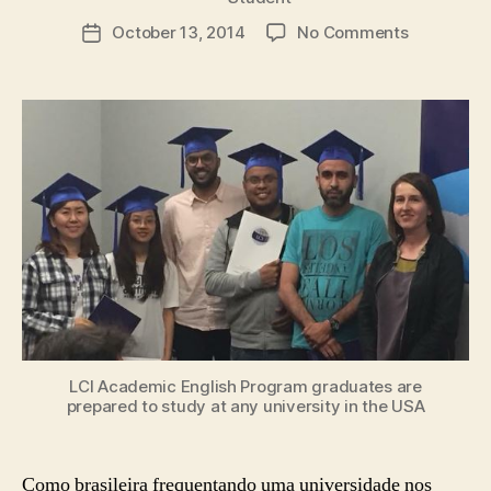
author
on
October 13, 2014
No Comments
Post
Cinco
date
razões
para
estudar
em
uma
universid
nos
EUA
LCI Academic English Program graduates are
prepared to study at any university in the USA
Como brasileira frequentando uma universidade nos